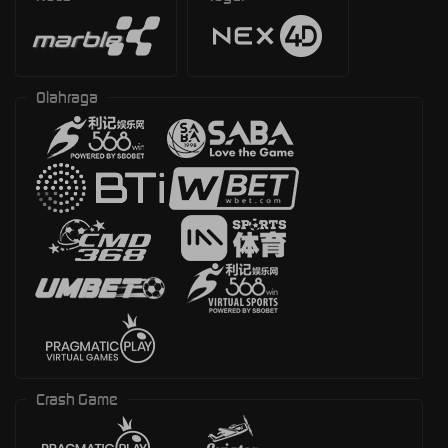
Olahraga
Crash Game