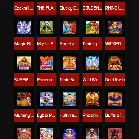
Cocktail City
THE FLAME CITY
Clucky Cash
GOLDEN TRAIN DELUXE
RHINO LEGEND
Magic Bingo Queen
Mystic Panda
Angel vs Devil Ultimate Goal Showdown
Triple Ignite
WICKED FORTUNE
SUPER HEROINE
Phoenix Blaze Link
Triple Supreme Xtreme Treasure
Wild Wolf Xtreme
Gold Rush
Mummy’s Treasure Quest
Cyber Rabbit
Huffin'and Puffin'Jackpot
Phoenix Link - Collection
Buffalo Triple Fury