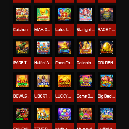
Caishen Mahjong: Triple Luck
MAHJONG BONUS
Lotus Lanterns: Dragon's Fortune
Starlight Princess 2000
RAGE T-REX
RAGE T-REX 2
Huffin’ And Puffin’ Rising
Choo Choo Riches
Galloping Horse Fortune
GOLDEN DRAGON EGG
BOWLS OF FORTUNE
LIBERTY HEROINER
LUCKY BUDDHA
Gems Bonanza
Big Bad Wolf