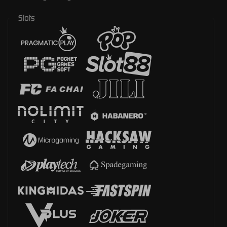
Slots