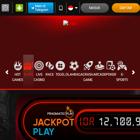
Main di
MASUK
DAFTAR
Telegram
HOT
SLOTS
LIVE
RACE
TOGEL
OLAHRAGA
CRASH
ARCADE
POKER
E-
SABUN
GAMES
CASINO
GAME
SPORTS
AYAM
IDR
12,700,
JACKPOT
PLAY