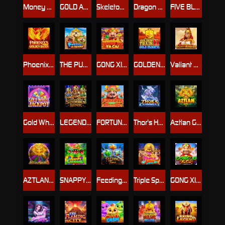
Money Piggies
GOLD AROWANA
Skeleton Thief
Dragon Link Fortune
FIVE BLESSINGS ARRIVE
Phoenix's Golden Basin
THE PUPPIES IN EGYPT
GONG XI FA CAI
GOLDEN TRAIN 2
Valiant of Athena
Gold Wheel Jackpot
LEGEND OF SPOOKY LINK
FORTUNE GOD BLESSING
Thor's Hammer
Aztlan Gems
AZTLAN GEMS2
SNAPPY CARNIVAL
Feeding Time
Triple Spin Xtreme
GONG XI FA CAI