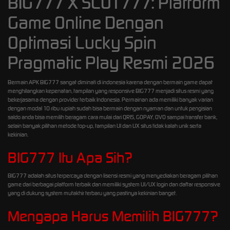
BIG777 X SLOT777: Platform
Game Online Dengan
Optimasi Lucky Spin
Pragmatic Play Resmi 2026
Bermain APK BIG777 sangat diminati di indonesia karena dengan bermain game dapat
menghilangkan kepenatan, tampilan yang responsive BIG777 menjadi situs resmi yang
bekerjasama dengan provider terbaik Indonesia. Permainan ada memiliki banyak varian
dengan modal 10 ribu rupiah sudah bisa bermain dengan nyaman dan untuk pengisian
saldo anda bisa memilih beragam cara mulai dari QRIS, GOPAY, OVO sampai transfer bank,
selain banyak pilihan metode top-up, tampilan UI dan UX situs tidak kalah unik serta
kekinian.
BIG777 Itu Apa Sih?
BIG777 adalah situs terpercaya dengan lisensi resmi yang menyediakan beragam pilihan
game dari berbagai platform terbaik dan memiliki system UI/UX login dan daftar responsive
yang di dukung system mutakhir terbaru yang pastinya kekinian banget.
Mengapa Harus Memilih BIG777?