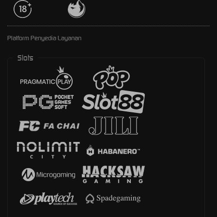
Platform Penyedia Layanan
Slots