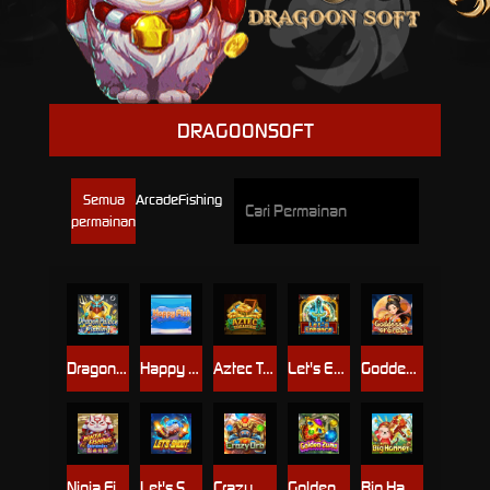
DRAGOONSOFT
Semua
Arcade
Fishing
permainan
Dragon Palace Fishing
Happy Fish
Aztec Treasure
Let's Enhance
Goddess or Crash
Ninja Fishing
Let's Shoot
Crazy Orb
Golden Zuma
Big Hammer