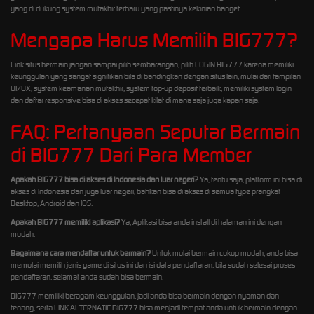
yang di dukung system mutakhir terbaru yang pastinya kekinian banget.
Mengapa Harus Memilih BIG777?
Link situs bermain jangan sampai pilih sembarangan, pilih LOGIN BIG777 karena memiliki
keunggulan yang sangat signifikan bila di bandingkan dengan situs lain, mulai dari tampilan
UI/UX, system keamanan mutakhir, system top-up deposit terbaik, memiliki system login
dan daftar responsive bisa di akses secepat kilat di mana saja juga kapan saja.
FAQ: Pertanyaan Seputar Bermain
di BIG777 Dari Para Member
Apakah BIG777 bisa di akses di Indonesia dan luar negeri?
Ya, tentu saja, platform ini bisa di
akses di Indonesia dan juga luar negeri, bahkan bisa di akses di semua type prangkat
Desktop, Android dan IOS.
Apakah BIG777 memiliki aplikasi?
Ya, Aplikasi bisa anda install di halaman ini dengan
mudah.
Bagaimana cara mendaftar untuk bermain?
Untuk mulai bermain cukup mudah, anda bisa
memulai memilih jenis game di situs ini dan isi data pendaftaran, bila sudah selesai proses
pendaftaran, selamat anda sudah bisa bermain.
BIG777 memiliki beragam keunggulan, jadi anda bisa bermain dengan nyaman dan
tenang, serta LINK ALTERNATIF BIG777 bisa menjadi tempat anda untuk bermain dengan