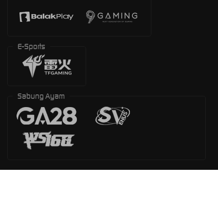
E-Sports
Sabung Ayam