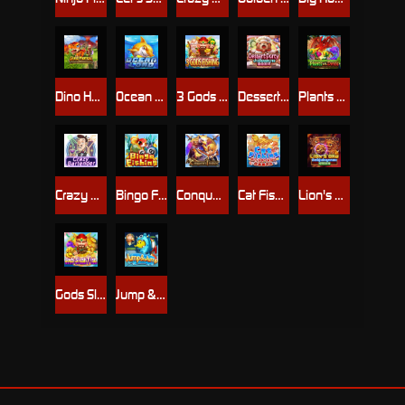
Dino Hunter
Ocean Lord
3 Gods Fishing
Dessert Party
Plants vs. Dinos
Crazy Bartender
Bingo Fishing
Conqueror's Treasure
Cat Fishing
Lion's Orb
Gods Slash Fish
Jump & Jump